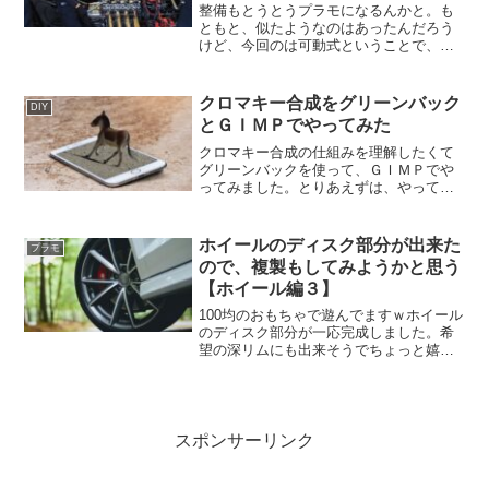
整備もとうとうプラモになるんかと。も
ともと、似たようなのはあったんだろう
けど、今回のは可動式ということで、興
味深々になっております。大きさも汎用
性高そうなので、いろんなシーンで使え
るんじゃないかと思います。整備士にス
クロマキー合成をグリーンバック
DIY
ポットがあたるって何だか嬉しいｗ
とＧＩＭＰでやってみた
クロマキー合成の仕組みを理解したくて
グリーンバックを使って、ＧＩＭＰでや
ってみました。とりあえずは、やってみ
ないと分からないのでチャレンジしない
とですねｗ練習とは言えさすがに雑過ぎ
た感はありますけど、本人が理解できた
ホイールのディスク部分が出来た
プラモ
のでよしとしてください。
ので、複製もしてみようかと思う
【ホイール編３】
100均のおもちゃで遊んでますｗホイール
のディスク部分が一応完成しました。希
望の深リムにも出来そうでちょっと嬉し
い。で、今回は、複製にもチャレンジし
てみようかと思います。全部で4つは最低
作らないとなので、1個1個作ってた
ら…。複製の素材も選ばないと。
スポンサーリンク