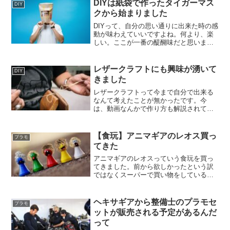
DIYは紙袋で作ったタイガーマス
DIY
クから始まりました
DIYって、自分の思い通りに出来た時の感
動が味わえていいですよね。何より、楽
しい。ここが一番の醍醐味だと思いま
す。上手い下手にかからわらずに、やっ
て楽しむ事がDIYじゃないかと。DIYの
「Do it Yourself」には、「やってみよ
レザークラフトにも興味が湧いて
DIY
う」という意味がありますからね。
きました
レザークラフトって今まで自分で出来る
なんて考えたことが無かったです。今
は、動画なんかで作り方も解説されてた
りしますし、素材も手に入りやすい環境
がありますしね。出来ることなら一度試
しにレザークラフトに触れてみたいで
【食玩】アニマギアのレオス買っ
プラモ
す。
てきた
アニマギアのレオスっていう食玩を買っ
てきました。前から欲しかったという訳
ではなくスーパーで買い物をしている時
に見つけて、レジに行ったらカゴに入っ
てたｗという感じです、久しぶりに食玩
を買ってきたのでちょっと楽しみ。
ヘキサギアから整備士のプラモセ
プラモ
ットが販売される予定があるんだ
って