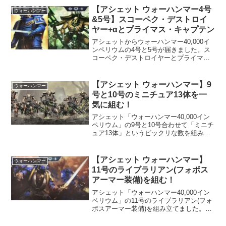
デスサイズっぽい武器がかっちょよかっ
【アシェット ウォーハンマー4号
ウォーハンマー
たでのどうしても組み立てたかった！
&5号】スコーペク・デストロイ
ヤー+αとプライマス・キャプテン
アシェットからウォーハンマー40,000イ
ンペリウムの4号と5号が届きました。ス
コーペク・デストロイヤーとプライマ
ス・キャプテンです。4号には3体とカノ
プテック・プラズマサイトがついてい
て、全部で4体となっており、2号合わせ
【アシェット ウォーハンマー】9
ウォーハンマー
て5体もウォーハンマーのミニチュア付
号と10号のミニチュア13体を一
き！
気に組む！
アシェット「ウォーハンマー40,000イン
ペリウム」の9号と10号合わせて「ミニチ
ュア13体」というビックリな数を組み立
てて行きます！小さいけど少しずつ組み
立てるのも慣れて来たので今回も張り切
って作っていきますよー。
【アシェット ウォーハンマー】
ウォーハンマー
11号のライブラリアン(フォボス
アーマー装備)を組む！
アシェット「ウォーハンマー40,000イン
ペリウム」の11号のライブラリアン(フォ
ボスアーマー装備)を組み立てました。こ
れもまたかっちょいいですねー。剣を片
手に持ったポーズがまたよろしいｗどう