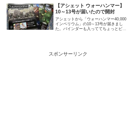
やらエライさんのようです。(知らんけど
【アシェット ウォーハンマー】
ウォーハンマー
ｗ)
10～13号が届いたので開封
アシェットから「ウォーハンマー40,000
インペリウム」の10～13号が届きまし
た。バインダーも入っててちょっとビッ
クリしましたけど、丁度いい収納が出来
たと思ってありがたく使おうと思いま
す。それにしても、かなりミニチュアの
数が増えて来たのでどうにかしない
と…。
スポンサーリンク