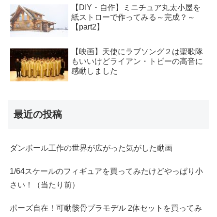
【DIY・自作】ミニチュア丸太小屋を
紙ストローで作ってみる～完成？～
【part2】
【映画】天使にラブソング２は聖歌隊
もいいけどライアン・トビーの高音に
感動しました
最近の投稿
ダンボール工作の世界が広がった気がした動画
1/64スケールのフィギュアを買ってみたけどやっぱり小
さい！（当たり前）
ポーズ自在！可動骸骨プラモデル 2体セットを買ってみ