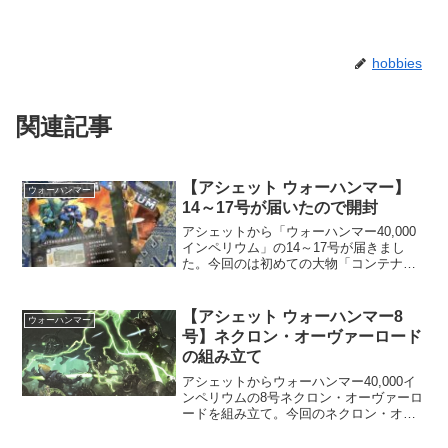
hobbies
関連記事
【アシェット ウォーハンマー】
ウォーハンマー
14～17号が届いたので開封
アシェットから「ウォーハンマー40,000
インペリウム」の14～17号が届きまし
た。今回のは初めての大物「コンテナ」
が入ってました。14号と17号が同じコン
テナなので、コンテナを作る時は一緒に
組み立てようかなと思います。素敵ミニ
【アシェット ウォーハンマー8
ウォーハンマー
チュア楽しんで行きましょう！
号】ネクロン・オーヴァーロード
の組み立て
アシェットからウォーハンマー40,000イ
ンペリウムの8号ネクロン・オーヴァーロ
ードを組み立て。今回のネクロン・オー
ヴァーロードは、接着剤がないと組み立
てられないので接着剤買ってきましたｗ