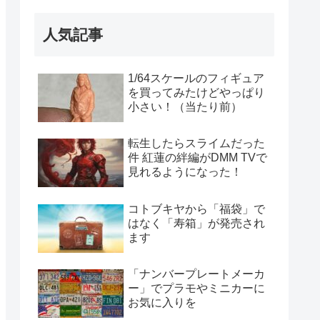
人気記事
1/64スケールのフィギュア
を買ってみたけどやっぱり
小さい！（当たり前）
転生したらスライムだった
件 紅蓮の絆編がDMM TVで
見れるようになった！
コトブキヤから「福袋」で
はなく「寿箱」が発売され
ます
「ナンバープレートメーカ
ー」でプラモやミニカーに
お気に入りを