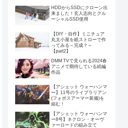
HDDからSSDにクローン出
来ました！玄人志向とクル
ーシャルSSD使用
【DIY・自作】ミニチュア
丸太小屋を紙ストローで作
ってみる～完成？～
【part2】
DMM TVで見られる2024春
アニメで期待している続編
作品
【アシェット ウォーハンマ
ー】11号のライブラリアン
(フォボスアーマー装備)を
組む！
【アシェット ウォーハンマ
ー8号】ネクロン・オーヴ
ァーロードの組み立て