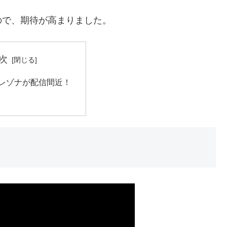
ので、期待が高まりました。
次
 レゾナが配信間近！