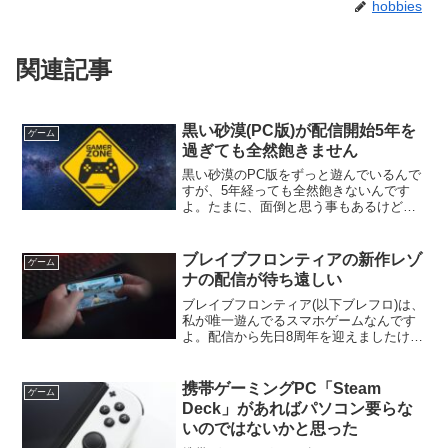
hobbies
関連記事
黒い砂漠(PC版)が配信開始5年を
ゲーム
過ぎても全然飽きません
黒い砂漠のPC版をずっと遊んでいるんで
すが、5年経っても全然飽きないんです
よ。たまに、面倒と思う事もあるけど、
やっぱり面白い。戦闘以外にも生活要素
も充実してますし、何よりグラフィック
が綺麗なのでゲームをしながらでも、素
ブレイブフロンティアの新作レゾ
ゲーム
敵な景色を楽しめるってのもいい。
ナの配信が待ち遠しい
ブレイブフロンティア(以下ブレフロ)は、
私が唯一遊んでるスマホゲームなんです
よ。配信から先日8周年を迎えましたけ
ど、今夏、いよいよ最新作が配信される
そうな。「レゾナ」という名前も発表さ
れました。生放送を見ていよいよ期待が
携帯ゲーミングPC「Steam
ゲーム
高まります。苦手なジャンルだけど。
Deck」があればパソコン要らな
いのではないかと思った