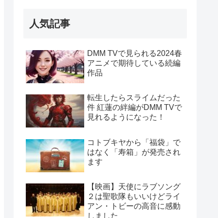
人気記事
DMM TVで見られる2024春
アニメで期待している続編
作品
転生したらスライムだった
件 紅蓮の絆編がDMM TVで
見れるようになった！
コトブキヤから「福袋」で
はなく「寿箱」が発売され
ます
【映画】天使にラブソング
２は聖歌隊もいいけどライ
アン・トビーの高音に感動
しました