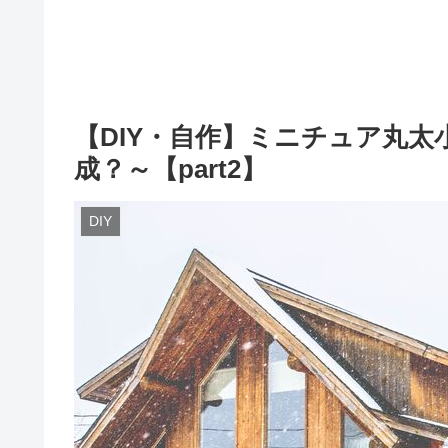
【DIY・自作】ミニチュア丸
成？～【part2】
DIY